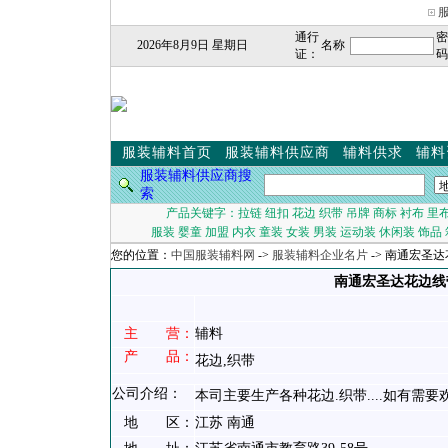
通行
密
2026年8月9日 星期日
名称
证：
码
服装辅料首页
服装辅料供应商
辅料供求
辅料
服装辅料供应商搜
索
产品关键字：
拉链
纽扣
花边
织带
吊牌
商标
衬布
里
服装
婴童
加盟
内衣
童装
女装
男装
运动装
休闲装
饰品
您的位置：
中国服装辅料网
->
服装辅料企业名片
-> 南通宏圣
南通宏圣达花边线
主 营：
辅料
产 品：
花边,织带
公司介绍：
本司主要生产各种花边.织带....如有需
地 区：
江苏 南通