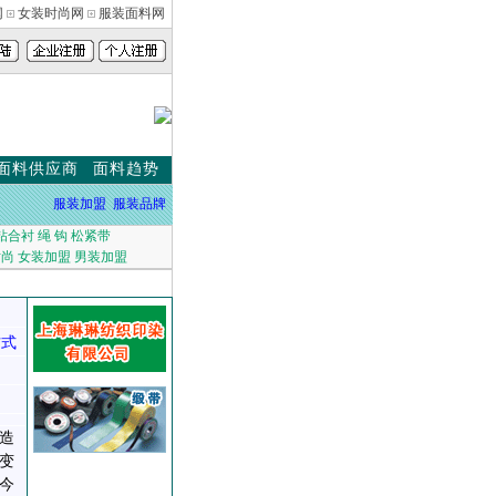
网
女装时尚网
服装面料网
面料供应商
面料趋势
服装加盟
服装品牌
粘合衬
绳
钩
松紧带
时尚
女装加盟
男装加盟
方式
造
变
今