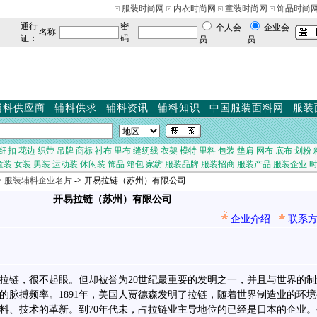
服装时尚网
内衣时尚网
童装时尚网
饰品时尚
通行
密
个人会
企业会
名称
证：
码
员
员
辅料供应商
辅料供求
辅料资讯
辅料知识
中国服装面料网
服装
纽扣
花边
织带
吊牌
商标
衬布
里布
缝纫线
衣架
模特
里料
包装
垫肩
网布
底布
划粉
童装
女装
男装
运动装
休闲装
饰品
箱包
家纺
服装品牌
服装招商
服装产品
服装企业
>
服装辅料企业名片
-> 开易拉链（苏州）有限公司
开易拉链（苏州）有限公司
企业介绍
联系
拉链，很不起眼。但却被誉为20世纪最重要的发明之一，并且与世界的制
的脉搏频率。1891年，美国人贾德森发明了拉链，随着世界制造业的环境
料、技术的革新。到70年代未，占拉链业主导地位的已经是日本的企业。