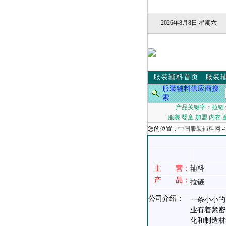
2026年8月8日 星期六
服装辅料首页
服装
服装辅料供应商搜
索
产品关键字：
拉链
服装
婴童
加盟
内衣
您的位置：
中国服装辅料网
-
主 营：
辅料
产 品：
拉链
公司介绍：
一条小小的
业有着紧密
化和制造材