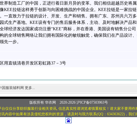
世界制造工厂的中国，正进行着日新月异的变革。我们相信超越历史将属
像KEE拉链这样勇于创新与向困难挑战的中国企业。KEE拉链是一家拉链
。一直致力于拉链的设计、开发、生产和销售。拥有广东、苏州共六万多
园式生产基地。KEE设有专门的售后服务体系，主动、及时地解决产品和
全球经济发达国家成功注册“KEE”商标，并在香港、美国设有销售分公司
架构的全球销售网络让我们拥有国际化的敏锐触觉，确保我们在产品设计、
领先一步。
区用直镇清巷开发区彩虹路37－3号
中国服装辅料网
更多...
版权所有
华衣网
2020-2026 沪ICP备07503963号
平台仅仅分享纺织服装行业相关资讯, 信息真实性请浏览者慎重核实！请大家不要用作
讯内容中如果有涉及侵犯您权利的资源，请及时与我方联系(QQ：634363622)，我