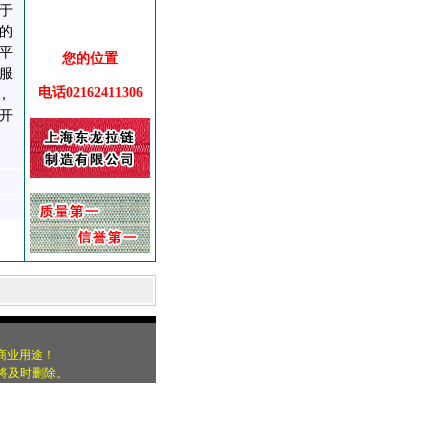
于
的
平
您的位置
服
电话02162411306
，
开
商业用途！
们将及时删除。