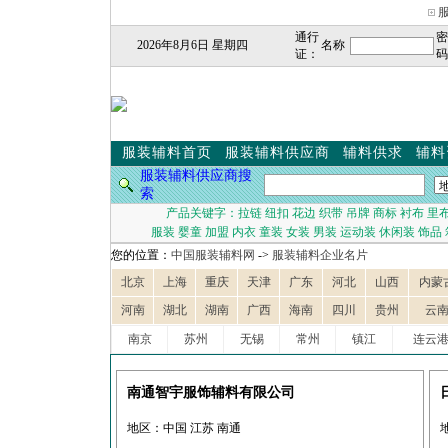
通行
密
2026年8月6日 星期四
名称
证：
码
服装辅料首页
服装辅料供应商
辅料供求
辅料
服装辅料供应商搜
索
产品关键字：
拉链
纽扣
花边
织带
吊牌
商标
衬布
里
服装
婴童
加盟
内衣
童装
女装
男装
运动装
休闲装
饰品
您的位置：
中国服装辅料网
->
服装辅料企业名片
北京
上海
重庆
天津
广东
河北
山西
内蒙
河南
湖北
湖南
广西
海南
四川
贵州
云
南京
苏州
无锡
常州
镇江
连云
南通智宇服饰辅料有限公司
地区：中国 江苏 南通