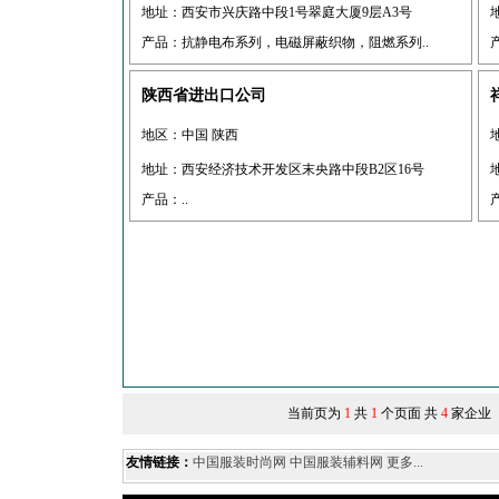
地址：西安市兴庆路中段1号翠庭大厦9层A3号
产品：抗静电布系列，电磁屏蔽织物，阻燃系列..
陕西省进出口公司
地区：中国 陕西
地址：西安经济技术开发区末央路中段B2区16号
产品：..
当前页为
1
共
1
个页面 共
4
家企业
友情链接：
中国服装时尚网
中国服装辅料网
更多...