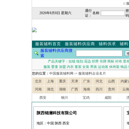
通行
密
2026年8月8日 星期六
名称
证：
码
服装辅料首页
服装辅料供应商
辅料供求
辅料
服装辅料供应商搜
索
产品关键字：
拉链
纽扣
花边
织带
吊牌
商标
衬布
里
服装
婴童
加盟
内衣
童装
女装
男装
运动装
休闲装
饰品
您的位置：
中国服装辅料网
->
服装辅料企业名片
北京
上海
重庆
天津
广东
河北
山西
内蒙
河南
湖北
湖南
广西
海南
四川
贵州
云
西安
铜川
宝鸡
咸阳
陕西锦澜科技有限公司
地区：中国 陕西 西安