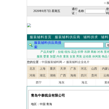
通行
密
2026年8月7日 星期五
名称
证：
码
服装辅料首页
服装辅料供应商
辅料供求
辅料
服装辅料供应商搜
索
产品关键字：
拉链
纽扣
花边
织带
吊牌
商标
衬布
里
服装
婴童
加盟
内衣
童装
女装
男装
运动装
休闲装
饰品
您的位置：
中国服装辅料网
->
服装辅料企业名片
北京
上海
重庆
天津
广东
河北
山西
内蒙
河南
湖北
湖南
广西
海南
四川
贵州
云
西宁
海东
海北
黄
青岛中泰线业有限公司
地区：中国 青海